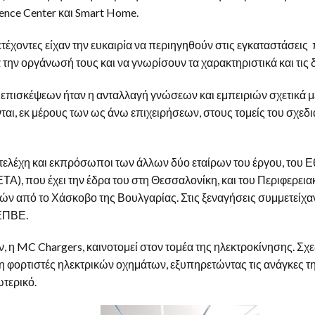
ence Center και Smart Home.
μετέχοντες είχαν την ευκαιρία να περιηγηθούν στις εγκαταστάσε
ην οργάνωσή τους και να γνωρίσουν τα χαρακτηριστικά και τις δ
επισκέψεων ήταν η ανταλλαγή γνώσεων και εμπειριών σχετικά με
αι, εκ μέρους των ως άνω επιχειρήσεων, στους τομείς του σχε
στελέχη και εκπρόσωποι των άλλων δύο εταίρων του έργου, του 
Α), που έχει την έδρα του στη Θεσσαλονίκη, και του Περιφερει
 από το Χάσκοβο της Βουλγαρίας. Στις ξεναγήσεις συμμετείχ
ΣΕΠΒΕ.
, η MC Chargers, καινοτομεί στον τομέα της ηλεκτροκίνησης. Σχε
η φορτιστές ηλεκτρικών οχημάτων, εξυπηρετώντας τις ανάγκες 
ωτερικό.