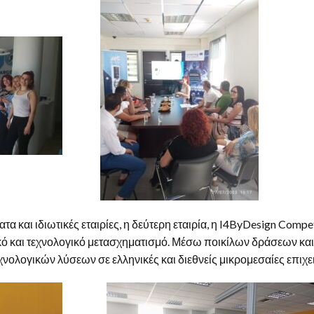
α και ιδιωτικές εταιρίες, η δεύτερη εταιρία, η I4ByDesign Compet
κό και τεχνολογικό μετασχηματισμό. Μέσω ποικίλων δράσεων κα
λογικών λύσεων σε ελληνικές και διεθνείς μικρομεσαίες επιχει