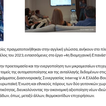
 οποίες πραγματοποιήθηκαν στην αγγλική γλώσσα, ανήκουν στο 
έλος του 2023, εντασσόμενες στο έργο «4η Βιομηχανική Επανάσ
ην προετοιμασία και την ενεργοποίηση των μικρομεσαίων επιχε
τομείς της αυτοματοποίησης και της ανταλλαγής δεδομένων στις
ογράμματος Διασυνοριακής Συνεργασίας Interreg V-A Ελλάδα-Βο
Ευρωπαϊκή Ένωση και εθνικούς πόρους των δύο γειτονικών χωρώ
ικότητας, διευκολύνοντας την οικονομική αξιοποίηση νέων ιδεώ
άδων, όπως, μεταξύ άλλων, θερμοκοιτίδων επιχειρήσεων.