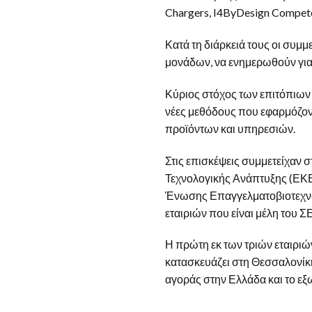
Chargers, I4ByDesign Compet
Κατά τη διάρκειά τους οι συμ
μονάδων, να ενημερωθούν για τ
Κύριος στόχος των επιτόπιων 
νέες μεθόδους που εφαρμόζοντ
προϊόντων και υπηρεσιών.
Στις επισκέψεις συμμετείχαν 
Τεχνολογικής Ανάπτυξης (ΕΚΕΤ
Ένωσης Επαγγελματοβιοτεχνών
εταιριών που είναι μέλη του 
Η πρώτη εκ των τριών εταιριών
κατασκευάζει στη Θεσσαλονίκ
αγοράς στην Ελλάδα και το εξ